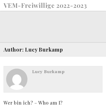
S
VEM-Freiwillige 2022-2023
k
i
p
t
o
c
o
n
Author: Lucy Burkamp
t
e
n
t
Lucy Burkamp
Wer bin ich? – Who am I?