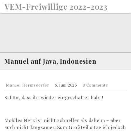
S
VEM-Freiwillige 2022-2023
k
i
p
t
o
c
o
n
Manuel auf Java, Indonesien
t
e
n
Manuel Hermsdörfer
6. Juni 2023
0 Comments
t
Schön, dass ihr wieder eingeschaltet habt!
Mobiles Netz ist nicht schneller als daheim – aber
auch nicht langsamer. Zum Großteil sitze ich jedoch