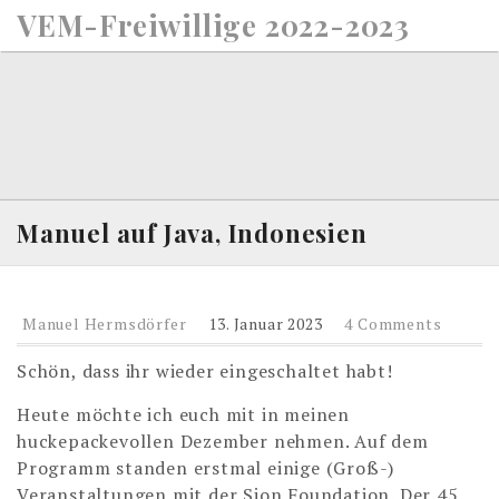
S
VEM-Freiwillige 2022-2023
k
i
p
t
o
c
o
n
Manuel auf Java, Indonesien
t
e
n
Manuel Hermsdörfer
13. Januar 2023
4 Comments
t
Schön, dass ihr wieder eingeschaltet habt!
Heute möchte ich euch mit in meinen
huckepackevollen Dezember nehmen. Auf dem
Programm standen erstmal einige (Groß-)
Veranstaltungen mit der Sion Foundation. Der 45.