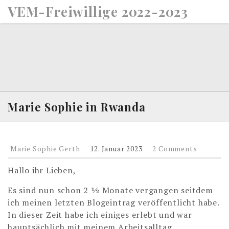
S
VEM-Freiwillige 2022-2023
k
i
p
t
o
c
o
n
Marie Sophie in Rwanda
t
e
n
Marie Sophie Gerth
12. Januar 2023
2 Comments
t
Hallo ihr Lieben,
Es sind nun schon 2 ½ Monate vergangen seitdem
ich meinen letzten Blogeintrag veröffentlicht habe.
In dieser Zeit habe ich einiges erlebt und war
hauptsächlich mit meinem Arbeitsalltag