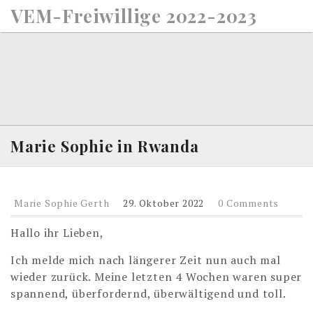
S
VEM-Freiwillige 2022-2023
k
i
p
t
o
c
o
n
Marie Sophie in Rwanda
t
e
n
Marie Sophie Gerth
29. Oktober 2022
0 Comments
t
Hallo ihr Lieben,
Ich melde mich nach längerer Zeit nun auch mal
wieder zurück. Meine letzten 4 Wochen waren super
spannend, überfordernd, überwältigend und toll.